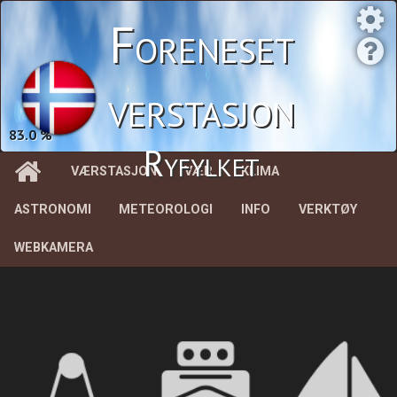
Foreneset
verstasjon
83.0 %
Ryfylket
VÆRSTASJON
VÆR
KLIMA
ASTRONOMI
METEOROLOGI
INFO
VERKTØY
WEBKAMERA