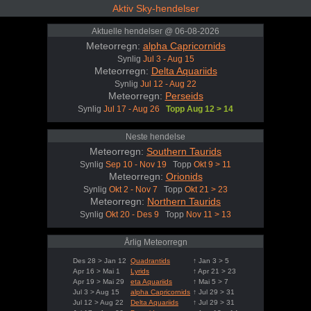
Aktiv Sky-hendelser
Aktuelle hendelser @ 06-08-2026
Meteorregn:
alpha Capricornids
Synlig
Jul 3 - Aug 15
Meteorregn:
Delta Aquariids
Synlig
Jul 12 - Aug 22
Meteorregn:
Perseids
Synlig
Jul 17 - Aug 26
Topp Aug 12 > 14
Neste hendelse
Meteorregn:
Southern Taurids
Synlig
Sep 10 - Nov 19
Topp
Okt 9 > 11
Meteorregn:
Orionids
Synlig
Okt 2 - Nov 7
Topp
Okt 21 > 23
Meteorregn:
Northern Taurids
Synlig
Okt 20 - Des 9
Topp
Nov 11 > 13
Årlig Meteorregn
Des 28 > Jan 12
Quadrantids
↑ Jan 3 > 5
Apr 16 > Mai 1
Lyrids
↑ Apr 21 > 23
Apr 19 > Mai 29
eta Aquariids
↑ Mai 5 > 7
Jul 3 > Aug 15
alpha Capricornids
↑ Jul 29 > 31
Jul 12 > Aug 22
Delta Aquariids
↑ Jul 29 > 31