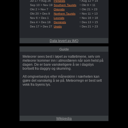
Jul 17 > Aug 26
Perseids
↑ Aug 12 > 14
Sep 10 > Nov 19
Southern Taurids
↑ Okt 9 > 11
Okt 2 > Nov 7
Orionids
↑ Okt 21 > 23
Okt 20 > Des 9
Northern Taurids
↑ Nov 11 > 13
Nov 6 > Des 1
Leonids
↑ Nov 16 > 18
Des 4 > Des 18
Geminids
↑ Des 13 > 15
Des 17 > Des 27
Ursids
↑ Des 21 > 23
Data levert av IMO
Guide
Meteorer sees best i løpet av nattetimene, selv om
meteorer kommer inn i atmosfæren når som helst på
dagen. De er bare vanskeligere å se i dagslys
bortsett fra daggry og skumring.
Alt omgivelseslys eller måneskinn i nærheten kan
gjøre det vanskelig å se på. Meteorregn er best sett
vekk fra byens lys.
Wikipedia