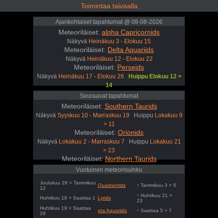
Toimintaa taivaalla
Ajankohtaiset tapahtumat @ 08-08-2026
Meteoriläiset:
alpha Capricornids
Näkyvä
Heinäkuu 3 - Elokuu 15
Meteoriläiset:
Delta Aquariids
Näkyvä
Heinäkuu 12 - Elokuu 22
Meteoriläiset:
Perseids
Näkyvä
Heinäkuu 17 - Elokuu 26
Huippu Elokuu 12 >
14
Seuraavat tapahtumat
Meteoriläiset:
Southern Taurids
Näkyvä
Syyskuu 10 - Marraskuu 19
Huippu
Lokakuu 9
> 11
Meteoriläiset:
Orionids
Näkyvä
Lokakuu 2 - Marraskuu 7
Huippu
Lokakuu 21
> 23
Meteoriläiset:
Northern Taurids
Näkyvä
Lokakuu 20 - Joulukuu 9
Huippu
Marraskuu
Vuotuinen meteorisuihku
11 > 13
Joulukuu 28 > Tammikuu
Quadrantids
↑ Tammikuu 3 > 5
12
↑ Huhtikuu 21 >
Huhtikuu 16 > Saattaa 1
Lyrids
23
Huhtikuu 19 > Saattaa
eta Aquariids
↑ Saattaa 5 > 7
29