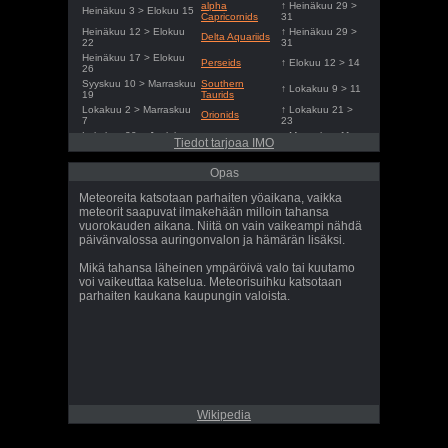
alpha
↑ Heinäkuu 29 >
Heinäkuu 3 > Elokuu 15
Capricornids
31
Heinäkuu 12 > Elokuu
↑ Heinäkuu 29 >
Delta Aquariids
22
31
Heinäkuu 17 > Elokuu
Perseids
↑ Elokuu 12 > 14
26
Syyskuu 10 > Marraskuu
Southern
↑ Lokakuu 9 > 11
19
Taurids
Lokakuu 2 > Marraskuu
↑ Lokakuu 21 >
Orionids
7
23
Lokakuu 20 > Joulukuu
↑ Marraskuu 11 >
Northern Taurids
Tiedot tarjoaa IMO
9
13
Marraskuu 6 > Joulukuu
↑ Marraskuu 16 >
Leonids
Opas
1
18
Joulukuu 4 > Joulukuu
↑ Joulukuu 13 >
Geminids
Meteoreita katsotaan parhaiten yöaikana, vaikka
18
15
meteorit saapuvat ilmakehään milloin tahansa
Joulukuu 17 > Joulukuu
↑ Joulukuu 21 >
Ursids
vuorokauden aikana. Niitä on vain vaikeampi nähdä
27
23
päivänvalossa auringonvalon ja hämärän lisäksi.
Mikä tahansa läheinen ympäröivä valo tai kuutamo
voi vaikeuttaa katselua. Meteorisuihku katsotaan
parhaiten kaukana kaupungin valoista.
Wikipedia