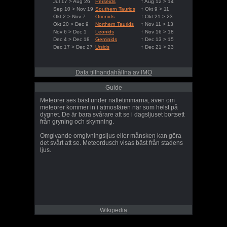
Jul 17 > Aug 26
Perseids
↑ Aug 12 > 14
Sep 10 > Nov 19
Southern Taurids
↑ Okt 9 > 11
Okt 2 > Nov 7
Orionids
↑ Okt 21 > 23
Okt 20 > Dec 9
Northern Taurids
↑ Nov 11 > 13
Nov 6 > Dec 1
Leonids
↑ Nov 16 > 18
Dec 4 > Dec 18
Geminids
↑ Dec 13 > 15
Dec 17 > Dec 27
Ursids
↑ Dec 21 > 23
Data tillhandahållna av IMO
Guide
Meteorer ses bäst under nattetimmarna, även om
meteorer kommer in i atmosfären när som helst på
dygnet. De är bara svårare att se i dagsljuset bortsett
från gryning och skymning.
Omgivande omgivningsljus eller månsken kan göra
det svårt att se. Meteordusch visas bäst från stadens
ljus.
Wikipedia