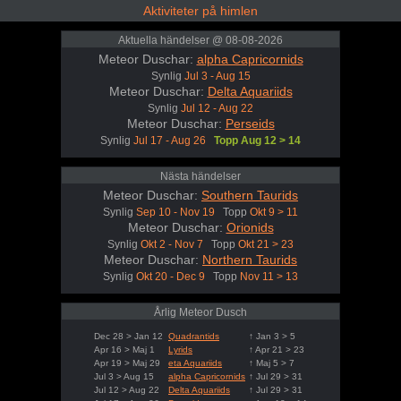
Aktiviteter på himlen
Aktuella händelser @ 08-08-2026
Meteor Duschar:
alpha Capricornids
Synlig
Jul 3 - Aug 15
Meteor Duschar:
Delta Aquariids
Synlig
Jul 12 - Aug 22
Meteor Duschar:
Perseids
Synlig
Jul 17 - Aug 26
Topp Aug 12 > 14
Nästa händelser
Meteor Duschar:
Southern Taurids
Synlig
Sep 10 - Nov 19
Topp
Okt 9 > 11
Meteor Duschar:
Orionids
Synlig
Okt 2 - Nov 7
Topp
Okt 21 > 23
Meteor Duschar:
Northern Taurids
Synlig
Okt 20 - Dec 9
Topp
Nov 11 > 13
Årlig Meteor Dusch
Dec 28 > Jan 12
Quadrantids
↑ Jan 3 > 5
Apr 16 > Maj 1
Lyrids
↑ Apr 21 > 23
Apr 19 > Maj 29
eta Aquariids
↑ Maj 5 > 7
Jul 3 > Aug 15
alpha Capricornids
↑ Jul 29 > 31
Jul 12 > Aug 22
Delta Aquariids
↑ Jul 29 > 31