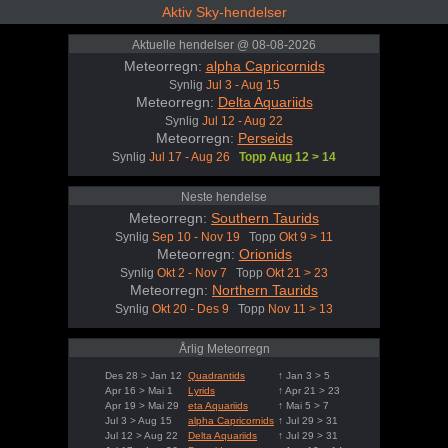
Aktiv Sky-hendelser
Aktuelle hendelser @ 08-08-2026
Meteorregn:
alpha Capricornids
Synlig
Jul 3 - Aug 15
Meteorregn:
Delta Aquariids
Synlig
Jul 12 - Aug 22
Meteorregn:
Perseids
Synlig
Jul 17 - Aug 26
Topp Aug 12 > 14
Neste hendelse
Meteorregn:
Southern Taurids
Synlig
Sep 10 - Nov 19
Topp
Okt 9 > 11
Meteorregn:
Orionids
Synlig
Okt 2 - Nov 7
Topp
Okt 21 > 23
Meteorregn:
Northern Taurids
Synlig
Okt 20 - Des 9
Topp
Nov 11 > 13
Årlig Meteorregn
Des 28 > Jan 12
Quadrantids
↑ Jan 3 > 5
Apr 16 > Mai 1
Lyrids
↑ Apr 21 > 23
Apr 19 > Mai 29
eta Aquariids
↑ Mai 5 > 7
Jul 3 > Aug 15
alpha Capricornids
↑ Jul 29 > 31
Jul 12 > Aug 22
Delta Aquariids
↑ Jul 29 > 31