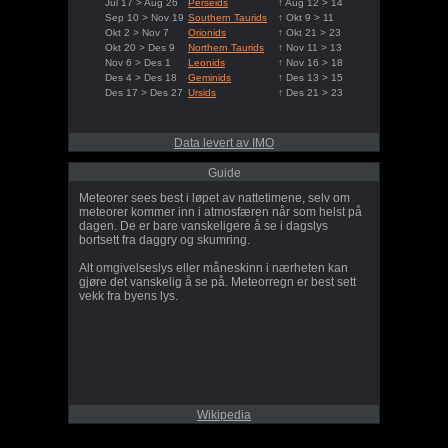
Jul 17 > Aug 26
Perseids
↑ Aug 12 > 14
Sep 10 > Nov 19
Southern Taurids
↑ Okt 9 > 11
Okt 2 > Nov 7
Orionids
↑ Okt 21 > 23
Okt 20 > Des 9
Northern Taurids
↑ Nov 11 > 13
Nov 6 > Des 1
Leonids
↑ Nov 16 > 18
Des 4 > Des 18
Geminids
↑ Des 13 > 15
Des 17 > Des 27
Ursids
↑ Des 21 > 23
Data levert av IMO
Guide
Meteorer sees best i løpet av nattetimene, selv om
meteorer kommer inn i atmosfæren når som helst på
dagen. De er bare vanskeligere å se i dagslys
bortsett fra daggry og skumring.
Alt omgivelseslys eller måneskinn i nærheten kan
gjøre det vanskelig å se på. Meteorregn er best sett
vekk fra byens lys.
Wikipedia