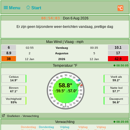
Menu
Start
°C
08:54:03
Don 6 Aug 2026
Er zijn geen bijzondere weer-berichten vandaag, prettige dag
Max Wind | Vlaag - mph
6
10.1
02:55
Vandaag
00:35
8.9
17
2
Augustus
5
38
42.9
12 Jan
2026
12 Jan
Temperatuur °F
08:50:05
50
48
52
Celsius
Voelt als
46
54
14.9°
59.2°
44
56
42
58.8°
58
40
60
Binnen
Natte bol
↑
59.5°
↓
57.0°
38
62
67.1°
57.7°
36
64
34
66
Vochtigheid
Dauwpunt
32
68
93%
56.8°
30
70
|
28
72
26
74
Grafieken
- Verwachting
Verwachting
08:35:05
Donderdag
Donderdag
Vrijdag
Vrijdag
Vrijdag