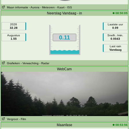
Maan informatie
- Aurora
- Meteoren
- Kaart
- ISS
Neerslag Vandaag - in
08:50:05
2026
Laatste uur
32.28
0.09
Augustus
Snelh. /min.
0.11
1.55
0.0043
Last rain
Vandaag
Grafieken
- Verwachting
- Radar
WebCam
Vergroot
- Film
Maanfase
08:53:56