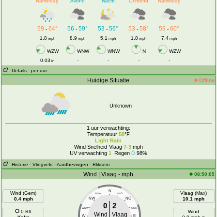
Namiddag
Avond
Nacht
Ochtend
Namiddag
59
64°
56
59°
53
56°
53
58°
59
60°
-
-
-
-
-
1.8
8.9
5.1
1.8
7.4
mph
mph
mph
mph
mph
WZW
WNW
WNW
N
WZW
0.03
-
-
-
-
in
Details
- per uur
Huidige Situatie
Offline
Unknown
1 uur verwachting:
Temperatuur
58
°F
Light Rain
Wind Snelheid-Vlaag
7-3
mph
UV verwachting
1
Regen
98%
Historie
- Vliegveld
- Aardbevingen
- Bliksem
Wind | Vlaag - mph
08:50:05
N
Wind (Gem)
Vlaag (Max)
NNW
NNO
0.4 mph
NW
NO
10.1 mph
0
2
WNW
ONO
0 Bft
Wind
Wind
Vlaag
W
E