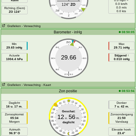
Kalm
0.0 mph =
0.0 km/h
124°
ZO
WZW
OZO
0.0 m/s
Richting (Gem)
ZW
ZO
0.0 kts
ZO 124°
ZZW
ZZO
Z
Grafieken
- Verwachting
Barometer - inHg
08:50:05
29.5
Min
Max
29.65 inHg
29.71 inHg
29.0
30.0
Actuele
Stijgend ↑
29.66
1004.4 hPa
28.5
30.5
0.010 inHg
28.0
31.0
|
27.5
31.5
Grafieken
- Verwachting
- Kaart
Zon positie
08:53:56
11
13
Daglicht
Donker
10
14
16 u. 17 m.
09
15
7 u. 42 m.
08
16
Geschat:
07
17
Zonsopkomst
Zonsondergang
12
56
06
18
05:34
u.
m.
21:50
05
19
Morgen
Vandaag
daglicht
04
20
03
21
Azimuth
Elevatie hoek
02
22
96.9° O
01
23
23.4°