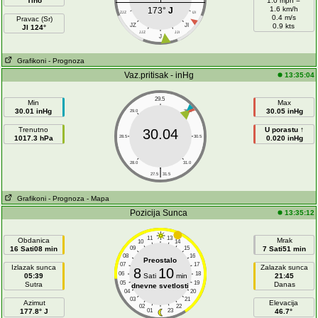
Tiho
1.0 mph =
1.6 km/h
173°
J
ZJZ
IJI
0.4 m/s
Pravac (Sr)
JZ
JI
0.9 kts
JI 124°
JJZ
JJI
J
Grafikoni
- Prognoza
Vaz.pritisak - inHg
13:35:04
29.5
Min
Max
30.01 inHg
30.05 inHg
29.0
30.0
Trenutno
U porastu ↑
30.04
1017.3 hPa
28.5
30.5
0.020 inHg
28.0
31.0
|
27.5
31.5
Grafikoni
- Prognoza
- Mapa
Pozicija Sunca
13:35:12
11
13
Obdanica
Mrak
10
14
16 Sati08 min
09
15
7 Sati51 min
08
16
Preostalo
07
17
Izlazak sunca
Zalazak sunca
8
10
06
18
05:39
Sati
min
21:45
05
19
Sutra
Danas
dnevne svetlosti
04
20
03
21
Azimut
Elevacija
02
22
177.8° J
01
23
46.7°