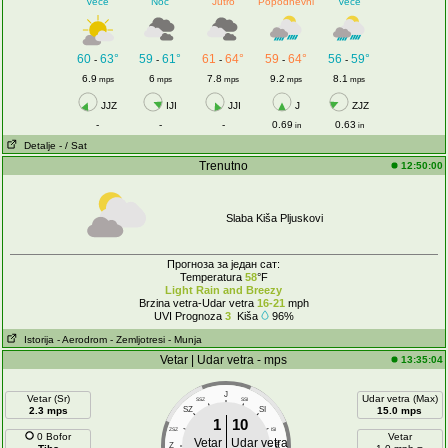
Veče
Noć
Jutro
Popodnevni
Veče
60
63°
59
61°
61
64°
59
64°
56
59°
-
-
-
-
-
6.9
6
7.8
9.2
8.1
mps
mps
mps
mps
mps
JJZ
IJI
JJI
J
ZJZ
-
-
-
0.69
0.63
in
in
Detalje
- / Sat
Trenutno
12:50:00
Slaba Kiša Pljuskovi
Прогноза за један сат:
Temperatura
58
°F
Light Rain and Breezy
Brzina vetra-Udar vetra
16-21
mph
UVI Prognoza
3
Kiša
96%
Istorija
- Aerodrom
- Zemljotresi
- Munja
Vetar | Udar vetra - mps
13:35:04
J
Vetar (Sr)
Udar vetra (Max)
SSZ
SSI
2.3 mps
SZ
SI
15.0 mps
1
10
ZSZ
ISI
0 Bofor
Vetar
Vetar
Udar vetra
Z
E