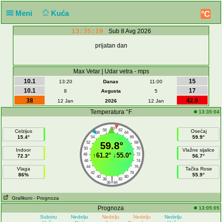
Meni
Kuća
°C
13:35:19
Sub 8 Avg 2026
prijatan dan
Max Vetar | Udar vetra - mps
10.1
15
13:20
Danas
11:00
10.1
17
8
Avgusta
5
38
42.9
12 Jan
2026
12 Jan
Temperatura °F
13:35:04
60
58
62
Celzijus
Osećaj
56
64
15.4°
59.9°
54
66
52
59.8°
68
50
70
Indoor
Vlažne sijalice
↑
61.2°
↓
55.0°
48
72
72.3°
56.7°
46
74
44
76
Vlaga
Tačka Rose
42
78
86%
55.9°
40
80
|
38
82
36
84
Grafikoni
- Prognoza
Prognoza
13:05:05
Subotu
Nedelju
Nedelju
Nedelju
Nedelju