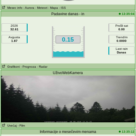
Mesec info
- Aurora
- Meteori
- Mapa
- ISS
Padavine danas - in
13:35:04
2026
Prošli sat
32.61
0.00
Avgusta
Trend/m
0.15
1.87
0.0000
Last rain
Danas
Grafikoni
- Prognoza
- Radar
UživoWebKamera
Uvećaj
- Film
Informacije o mesečevim menama
13:35:12