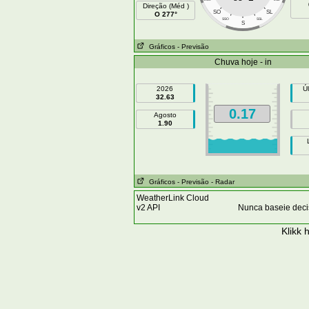
Direção (Méd )
SO
SL
O 277°
SSO
SSL
S
Gráficos
- Previsão
Chuva hoje - in
2026
Ú
32.63
0.17
Agosto
1.90
Gráficos
- Previsão
- Radar
WeatherLink Cloud
v2 API
Nunca baseie deci
Klikk
h