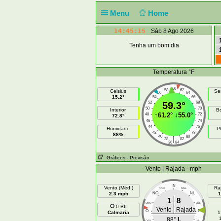
Menu
Home
14:45:16
Sáb 8 Ago 2026
Tenha um bom dia
Temperatura °F
60
58
62
Celsius
Se
56
64
15.2°
54
66
52
59.3°
68
50
70
Interior
B
↑
61.2°
↓
55.0°
48
72
72.8°
46
74
44
76
Humidade
P
42
78
88%
40
80
|
38
82
36
84
Gráficos
- Previsão
Vento | Rajada - mph
N
Vento (Méd )
Ra
NNO
NNL
2.3 mph
NO
NL
1
1
8
ONO
LNL
0 Bft
Vento
Rajada
O
E
Calmaria
1
88°
L
OSO
LSL