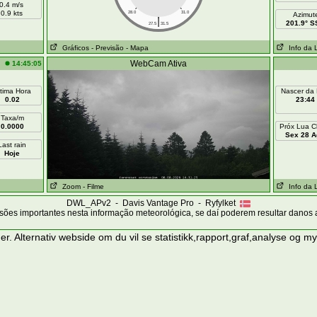
0.4 m/s
0.9 kts
28.0
31.0
Azimut
|
201.9° 
27.5
31.5
Gráficos
- Previsão
- Mapa
Info da 
WebCam Ativa
14:45:05
ltima Hora
Nascer da
0.02
23:44
Taxa/m
0.0000
Próx Lua C
Sex 28 A
Last rain
Hoje
Zoom
- Filme
Info da 
DWL_APv2 - Davis Vantage Pro - Ryfylket
sões importantes nesta informação meteorológica, se daí poderem resultar danos 
er. Alternativ webside
om du vil se statistikk,rapport,graf,analyse og m