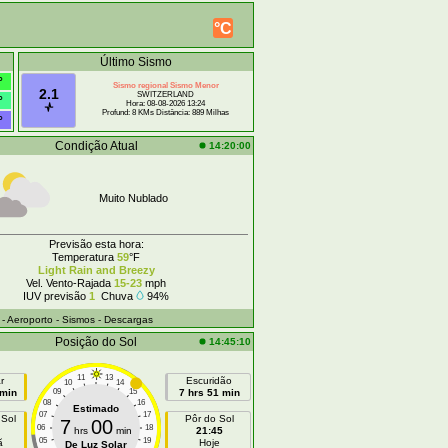
°C
Último Sismo
°
Sismo regional Sismo Menor
2.1
SWITZERLAND
°
Hora: 08-08-2026 13:24
Profund: 8 KMs Distância: 889 Milhas
°
Condição Atual
14:20:00
Muito Nublado
Previsão esta hora:
Temperatura
59
°F
Light Rain and Breezy
Vel. Vento-Rajada
15-23
mph
IUV previsão
1
Chuva
94%
- Aeroporto
- Sismos
- Descargas
Posição do Sol
14:45:10
11
13
r
Escuridão
10
14
 min
09
15
7 hrs 51 min
08
16
Estimado
07
17
 Sol
Pôr do Sol
7
00
06
18
hrs
min
21:45
05
19
ã
Hoje
De Luz Solar