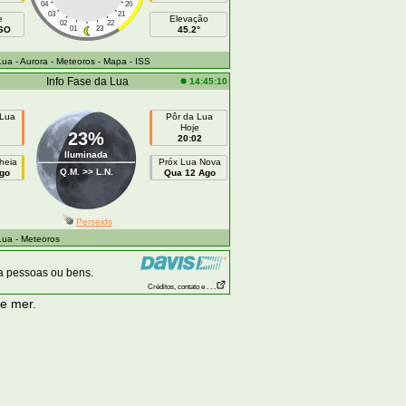
04
20
03
21
e
Elevação
02
22
SSO
01
23
45.2°
Lua
- Aurora
- Meteoros
- Mapa
- ISS
Info Fase da Lua
14:45:10
 Lua
Pôr da Lua
Hoje
23%
20:02
Iluminada
heia
Próx Lua Nova
Q.M. >> L.N.
go
Qua 12 Ago
Perseids
Lua
- Meteoros
a pessoas ou bens.
Créditos, contato e . . .
ye mer.