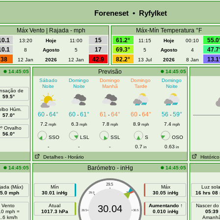
Foreneset • Ryfylket
Máx Vento | Rajada - mph
Máx-Mín Temperatura °F
10.1
15
61.2°
55.0
13:20
Hoje
11:00
11:15
Hoje
00:10
10.1
17
69.3°
47.7
8
Agosto
5
5
Agosto
4
38
42.9
82.2°
13.1
12 Jan
2026
12 Jan
13 Jul
2026
8 Jan
Previsão
14:45:05
14:45:05
Sábado
Domingo
Domingo
Domingo
Domingo
Noite
Noite
Manhã
Tarde
Noite
nsação de
59.5°
olbo Húm.
60
64°
60
61°
61
64°
60
64°
56
59°
-
-
-
-
-
57.0°
7.2
6.3
7.8
8.9
7.4
mph
mph
mph
mph
mph
tº Orvalho
56.0°
SSO
LSL
SSL
S
OSO
-
-
-
0.7
0.63
in
in
Detalhes
- Horário
Histórico
Barómetro - inHg
14:45:05
14:45:05
29.5
jada (Máx)
Mín
Máx
Luz sola
5.0 mph
30.01 inHg
30.05 inHg
16 hrs 08
29.0
30.0
Vento
Atual
Aumentando ↑
Nascer do
30.04
.0 mph =
1017.3 hPa
28.5
30.5
0.010 inHg
05:39
1.6 km/h
Amanh