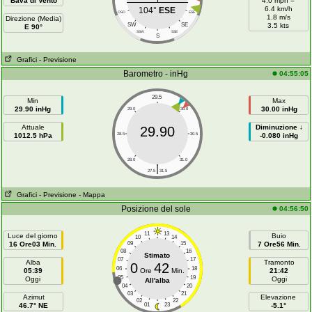
Bava di Vento
4.0 mph =
6.4 km/h
104°
ESE
OSO
ESE
1.8 m/s
Direzione (Media)
SW
SE
3.5 kts
E 90°
SSW
SSE
S
Grafici
- Previsione
Barometro - inHg
04:55:05
29.5
Min
Max
29.90 inHg
30.00 inHg
29.0
30.0
Attuale
Diminuzione ↓
29.90
1012.5 hPa
28.5
30.5
-0.080 inHg
28.0
31.0
|
27.5
31.5
Grafici
- Previsione
- Mappa
Posizione del sole
04:56:50
11
13
Luce del giorno
Buio
10
14
16 Ore03 Min.
09
15
7 Ore56 Min.
08
16
Stimato
07
17
Alba
Tramonto
0
42
06
18
05:39
Ore
Min.
21:42
05
19
Oggi
Oggi
All'alba
04
20
03
21
Azimut
Elevazione
02
22
46.7° NE
01
23
-5.1°