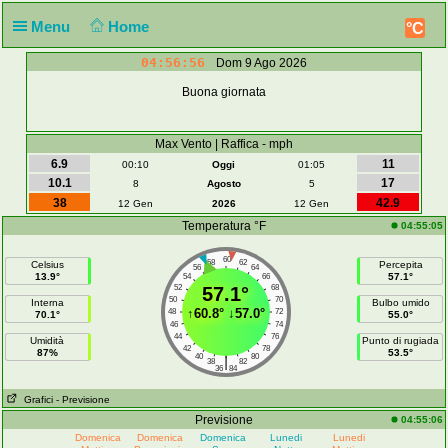
Menu
Home
°C
04:56:56
Dom 9 Ago 2026
Buona giornata
Max Vento | Raffica - mph
6.9
11
00:10
Oggi
01:05
10.1
17
8
Agosto
5
38
42.9
12 Gen
2026
12 Gen
Temperatura °F
04:55:05
60
58
62
Celsius
Percepita
56
64
13.9°
57.1°
54
66
52
57.1°
68
50
70
Interna
Bulbo umido
↑
60.8°
↓
57.0°
48
72
70.1°
55.0°
46
74
44
76
Umidità
Punto di rugiada
42
78
87%
53.5°
40
80
|
38
82
36
84
Grafici
- Previsione
Previsione
04:55:06
Domenica
Domenica
Domenica
Lunedi
Lunedi