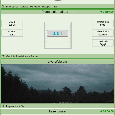
Info Luna
- Aurora
- Meteore
- Mappa
- ISS
Pioggia giornaliera - in
04:55:05
2026
Ultima ora
32.64
0.00
Agosto
Velocità/m
0.01
1.91
0.0000
Last rain
Oggi
Grafici
- Previsione
- Radar
Live-Webcam
Ingrandire
- Film
Fase lunare
04:56:50