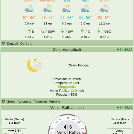
Mattina
Pomeriggio
Sera
Notte
Mattina
57
64°
58
63°
56
58°
55
56°
55
57°
-
-
-
-
-
5.8
13
6.9
9.6
11.2
mph
mph
mph
mph
mph
E
SSW
SW
O
OSO
0.04
1.01
0.49
0.09
0.08
in
in
in
in
in
Dettagli
- Ogni ora
Condizioni attuali
04:20:00
Chiaro Pioggia
Previsione di un'ora:
Temperatura
59
°F
Pioggerella
Vento-Raffica
13-9
mph
Pioggia
52%
Storia
- Aeroporto
- Terremoti
- Fulmine
Vento | Raffica - mph
04:55:05
N
Vento (Media)
Raffica (Max)
NNO
NNE
1.3 mph
NO
NE
11.0 mph
4
6
ONO
ENE
1 Bft
Vento
Vento
Raffica
O
E