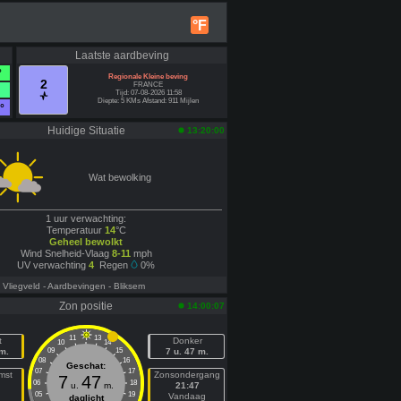
°F
Laatste aardbeving
°
Regionale Kleine beving
2
FRANCE
Tijd: 07-08-2026 11:58
Diepte: 5 KMs Afstand: 911 Mijlen
°
Huidige Situatie
13:20:00
Wat bewolking
1 uur verwachting:
Temperatuur
14
°C
Geheel bewolkt
Wind Snelheid-Vlaag
8-11
mph
UV verwachting
4
Regen
0%
- Vliegveld
- Aardbevingen
- Bliksem
Zon positie
14:00:07
11
13
t
Donker
10
14
 m.
09
15
7 u. 47 m.
08
16
Geschat:
07
17
mst
Zonsondergang
7
47
06
18
u.
m.
21:47
05
19
n
Vandaag
daglicht