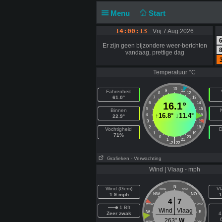
Menu
Start
14:00:13
Vrij 7 Aug 2026
6
Er zijn geen bijzondere weer-berichten
8
vandaag, prettige dag
Temperatuur °C
10
9
11
Fahrenheit
8
12
61.0°
7
13
6
16.1°
14
5
15
Binnen
↑
16.8°
↓
11.4°
4
16
22.9°
3
17
2
18
Vochtigheid
D
1
19
71%
0
20
|
-1
21
-2
22
Grafieken
- Verwachting
Wind | Vlaag - mph
N
Wind (Gem)
Vl
NNW
NNO
1.9 mph
NW
NO
1
4
7
WNW
ONO
1 Bft
Wind
Vlaag
W
E
Zeer zwak
4
263°
W
WZW
OZO