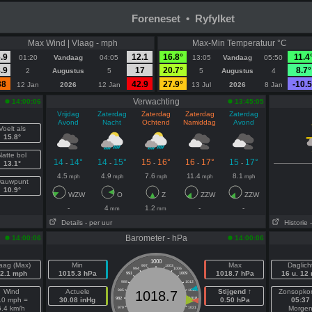
Foreneset • Ryfylket
Max Wind | Vlaag - mph
Max-Min Temperatuur °C
.9
12.1
16.8°
11.4
01:20
Vandaag
04:05
13:05
Vandaag
05:50
.9
17
20.7°
8.7°
2
Augustus
5
5
Augustus
4
38
42.9
27.9°
-10.5
12 Jan
2026
12 Jan
13 Jul
2026
8 Jan
Verwachting
14:00:06
13:45:05
Vrijdag
Zaterdag
Zaterdag
Zaterdag
Zaterdag
Avond
Nacht
Ochtend
Namiddag
Avond
Voelt als
15.8°
Natte bol
14
14°
14
15°
15
16°
16
17°
15
17°
-
-
-
-
-
13.1°
4.5
4.9
7.6
11.4
8.1
mph
mph
mph
mph
mph
auwpunt
10.9°
WZW
O
Z
ZZW
ZZW
-
4
1.2
-
-
mm
mm
Details
- per uur
Historie
Barometer - hPa
14:00:06
14:00:06
1000
aag (Max)
Min
Max
Daglich
997
1003
994
1006
2.1 mph
1015.3 hPa
1018.7 hPa
16 u. 12
991
1009
988
1012
Wind
Actuele
985
1015
Stijgend ↑
Zonsopko
1018.7
.0 mph =
30.08 inHg
982
1018
0.50 hPa
05:37
6.4 km/h
Morge
979
1021