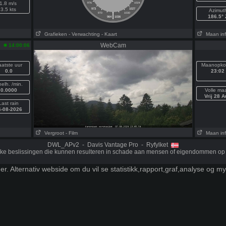
1.8 m/s
976
1024
3.5 kts
973
1027
Azimut
|
970
1030
186.5° 
964
1036
Grafieken
- Verwachting
- Kaart
Maan inf
WebCam
14:00:06
aatste uur
Maanopko
0.0
23:02
elh. /min.
0.0000
Volle ma
Vrij 28 A
Last rain
6-08-2026
Vergroot
- Film
Maan inf
DWL_APv2 - Davis Vantage Pro - Ryfylket
ijke beslissingen die kunnen resulteren in schade aan mensen of eigendommen op 
er. Alternativ webside
om du vil se statistikk,rapport,graf,analyse og m