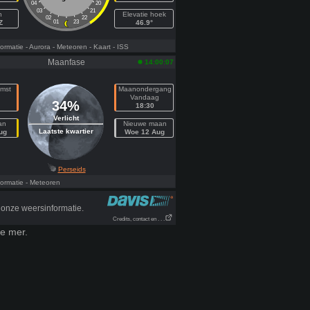
04
20
03
21
h
Elevatie hoek
02
22
Z
01
23
46.9°
ormatie
- Aurora
- Meteoren
- Kaart
- ISS
Maanfase
14:00:07
mst
Maanondergang
Vandaag
34%
18:30
Verlicht
an
Nieuwe maan
Laatste kwartier
ug
Woe 12 Aug
Perseids
ormatie
- Meteoren
onze weersinformatie.
Credits, contact en . . .
ye mer.