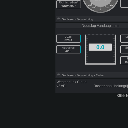
Richting (Gem)
ZW
ZO
WNW 292°
ZZW
ZZO
Z
Grafieken
- Verwachting
Neerslag Vandaag - mm
2026
L
823.4
0.0
Augustus
Sn
42.8
0
Grafieken
- Verwachting
- Radar
WeatherLink Cloud
v2 API
Baseer nooit belangr
Klikk
h