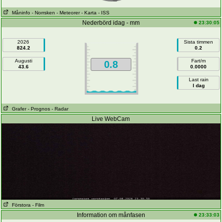
Måninfo
- Norrsken
- Meteorer
- Karta
- ISS
Nederbörd idag - mm
23:30:05
2026
Sista timmen
824.2
0.2
Augusti
Fart/m
0.8
43.6
0.0000
Last rain
I dag
Grafer
- Prognos
- Radar
Live WebCam
Förstora
- Film
Information om månfasen
23:33:03