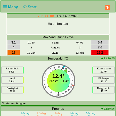
Meny
Start
°F
23:33:09
Fre 7 Aug 2026
Ha en bra dag
Max Vind | Vindil - m/s
3.1
5.4
01:20
I dag
04:05
4
7.6
2
Augusti
5
17
19.2
12 Jan
2026
12 Jan
Temperatur °C
23:30:05
10
9
11
Fahrenheit
Känns som
8
12
54.3°
12.5°
7
13
6
12.4°
14
5
15
Inuti
Våtlampa
↑
17.2°
↓
11.4°
4
16
22.4°
11.3°
3
17
2
18
Fuktighet
Daggpunkt
1
19
92%
11.2°
0
20
|
-1
21
-2
22
Grafer
- Prognos
Prognos
22:55:06
Lördag
Lördag
Lördag
Lördag
Söndag