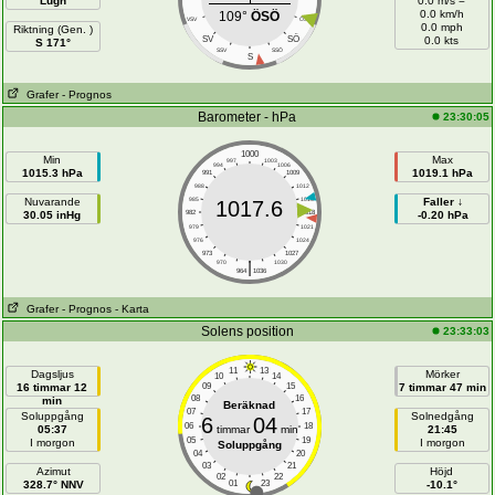
Lugn
0.0 m/s =
0.0 km/h
109°
ÖSÖ
VSV
ÖSÖ
0.0 mph
Riktning (Gen. )
SÖ
SV
0.0 kts
S 171°
SSV
SSÖ
S
Grafer
- Prognos
Barometer - hPa
23:30:05
1000
Min
Max
997
1003
994
1006
1015.3 hPa
1019.1 hPa
991
1009
988
1012
Nuvarande
985
1015
Faller ↓
1017.6
30.05 inHg
982
1018
-0.20 hPa
979
1021
976
1024
973
1027
|
970
1030
964
1036
Grafer
- Prognos
- Karta
Solens position
23:33:03
11
13
Dagsljus
Mörker
10
14
16 timmar 12
09
15
7 timmar 47 min
08
16
min
Beräknad
07
17
Soluppgång
Solnedgång
6
04
06
18
05:37
timmar
min
21:45
05
19
I morgon
I morgon
Soluppgång
04
20
03
21
Azimut
Höjd
02
22
328.7° NNV
01
23
-10.1°