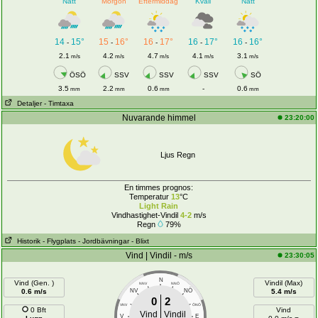
Natt
Morgon
Eftermiddag
Kväll
Natt
14
15°
15
16°
16
17°
16
17°
16
16°
-
-
-
-
-
2.1
4.2
4.7
4.1
3.1
m/s
m/s
m/s
m/s
m/s
ÖSÖ
SSV
SSV
SSV
SÖ
3.5
2.2
0.6
-
0.6
mm
mm
mm
mm
Detaljer
- Timtaxa
Nuvarande himmel
23:20:00
Ljus Regn
En timmes prognos:
Temperatur
13
°C
Light Rain
Vindhastighet-Vindil
4-2
m/s
Regn
79%
Historik
- Flygplats
- Jordbävningar
- Blixt
Vind | Vindil - m/s
23:30:05
N
Vind (Gen. )
Vindil (Max)
NNV
NNÖ
NÖ
0.6 m/s
NV
5.4 m/s
0
2
VNV
ÖNÖ
0 Bft
Vind
Vind
Vindil
V
E