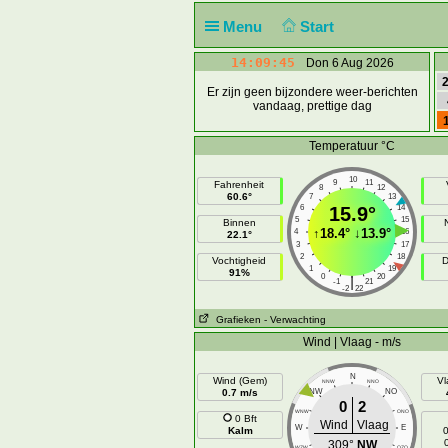
Menu
Start
14:09:45
Don 6 Aug 2026
2
Er zijn geen bijzondere weer-berichten
vandaag, prettige dag
Temperatuur °C
10
9
11
Fahrenheit
8
12
60.6°
7
13
6
15.9°
14
5
15
Binnen
↑
18.4°
↓
13.9°
4
16
22.1°
3
17
2
18
Vochtigheid
D
1
19
91%
0
20
|
-1
21
-2
22
Grafieken
- Verwachting
Wind | Vlaag - m/s
N
Wind (Gem)
Vl
NNW
NNO
0.7 m/s
NW
NO
0
2
WNW
ONO
0 Bft
Wind
Vlaag
W
E
Kalm
0
309°
NW
WZW
OZO