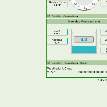
Richting (Gem)
ZW
ZO
Z 171°
ZZW
ZZO
Z
Grafieken
- Verwachting
Neerslag Vandaag - mm
2026
L
823.2
6.0
Augustus
Sn
42.6
Grafieken
- Verwachting
- Radar
WeatherLink Cloud
v2 API
Baseer nooit belangr
Klikk
h