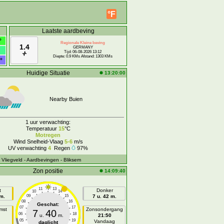
°F
Laatste aardbeving
°
Regionale Kleine beving
1.4
GERMANY
Tijd: 06-08-2026 13:12
Diepte: 0.9 KMs Afstand: 1303 KMs
°
Huidige Situatie
13:20:00
Nearby Buien
1 uur verwachting:
Temperatuur
15
°C
Motregen
Wind Snelheid-Vlaag
5-6
m/s
UV verwachting
4
Regen
97%
- Vliegveld
- Aardbevingen
- Bliksem
Zon positie
14:09:40
11
13
t
Donker
10
14
 m.
09
15
7 u. 42 m.
08
16
Geschat:
07
17
mst
Zonsondergang
7
40
06
18
u.
m.
21:50
05
19
n
Vandaag
daglicht