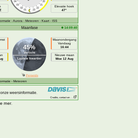
04
20
03
21
h
Elevatie hoek
02
22
Z
01
23
47°
ormatie
- Aurora
- Meteoren
- Kaart
- ISS
Maanfase
14:09:40
mst
Maanondergang
Vandaag
45%
16:44
Verlicht
an
Nieuwe maan
Laatste kwartier
ug
Woe 12 Aug
Perseids
ormatie
- Meteoren
onze weersinformatie.
Credits, contact en . . .
ye mer.