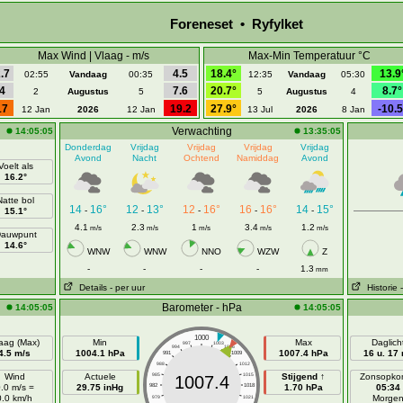
Foreneset • Ryfylket
Max Wind | Vlaag - m/s
Max-Min Temperatuur °C
.7
4.5
18.4°
13.9
02:55
Vandaag
00:35
12:35
Vandaag
05:30
4
7.6
20.7°
8.7°
2
Augustus
5
5
Augustus
4
17
19.2
27.9°
-10.5
12 Jan
2026
12 Jan
13 Jul
2026
8 Jan
Verwachting
14:05:05
13:35:05
Donderdag
Vrijdag
Vrijdag
Vrijdag
Vrijdag
Avond
Nacht
Ochtend
Namiddag
Avond
Voelt als
16.2°
Natte bol
14
16°
12
13°
12
16°
16
16°
14
15°
-
-
-
-
-
15.1°
4.1
2.3
1
3.4
1.2
m/s
m/s
m/s
m/s
m/s
auwpunt
14.6°
WNW
WNW
NNO
WZW
Z
-
-
-
-
1.3
mm
Details
- per uur
Historie
Barometer - hPa
14:05:05
14:05:05
1000
aag (Max)
Min
Max
Daglich
997
1003
994
1006
4.5 m/s
1004.1 hPa
1007.4 hPa
16 u. 17
991
1009
988
1012
Wind
Actuele
985
1015
Stijgend ↑
Zonsopko
1007.4
.0 m/s =
29.75 inHg
982
1018
1.70 hPa
05:34
0.0 km/h
Morge
979
1021