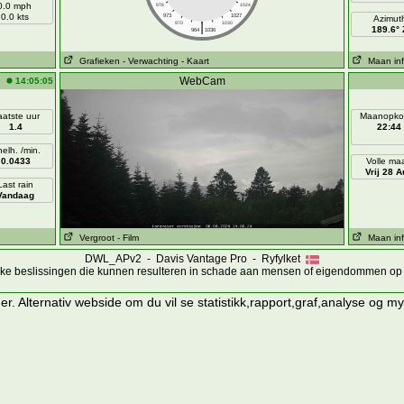
0.0 mph
976
1024
0.0 kts
973
1027
Azimut
|
970
1030
189.6° 
964
1036
Grafieken
- Verwachting
- Kaart
Maan inf
WebCam
14:05:05
aatste uur
Maanopko
1.4
22:44
elh. /min.
0.0433
Volle ma
Vrij 28 A
Last rain
Vandaag
Vergroot
- Film
Maan inf
DWL_APv2 - Davis Vantage Pro - Ryfylket
ijke beslissingen die kunnen resulteren in schade aan mensen of eigendommen op 
er. Alternativ webside
om du vil se statistikk,rapport,graf,analyse og m