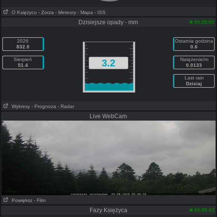
O Księżycu
- Zorza
- Meteory
- Mapa
- ISS
Dzisiejsze opady - mm
09:55:05
2026
Ostatnia godzina
832.0
0.6
Sierpień
Natężenie/m
3.2
51.4
0.0133
Last rain
Dzisiaj
Wykresy
- Prognoza
- Radar
Live WebCam
Powiększ
- Film
Fazy Księżyca
09:59:43