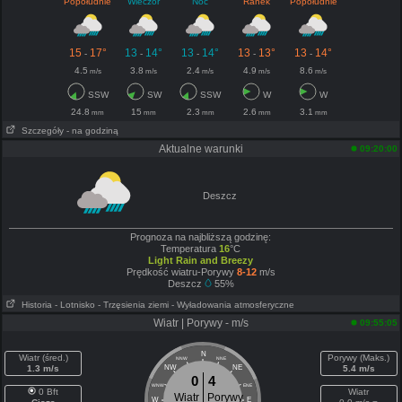
Popołudnie
Wieczór
Noc
Ranek
Popołudnie
15
17°
13
14°
13
14°
13
13°
13
14°
-
-
-
-
-
4.5
3.8
2.4
4.9
8.6
m/s
m/s
m/s
m/s
m/s
SSW
SW
SSW
W
W
24.8
15
2.3
2.6
3.1
mm
mm
mm
mm
mm
Szczegóły
- na godziną
Aktualne warunki
09:20:00
Deszcz
Prognoza na najbliższą godzinę:
Temperatura
16
°C
Light Rain and Breezy
Prędkość wiatru-Porywy
8-12
m/s
Deszcz
55%
Historia
- Lotnisko
- Trzęsienia ziemi
- Wyładowania atmosferyczne
Wiatr | Porywy - m/s
09:55:05
N
Wiatr (śred.)
Porywy (Maks.)
NNW
NNE
1.3 m/s
NW
NE
5.4 m/s
0
4
WNW
ENE
0 Bft
Wiatr
Wiatr
Porywy
W
E