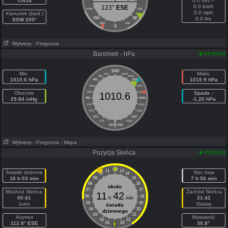
Cisza
0.0 m/s =
0.0 km/h
123°
ESE
WSW
ESE
0.0 mph
Kierunek (śred.)
SW
SE
0.0 kts
SSW 205°
SSW
SSE
S
Wykresy
- Prognoza
Barometr - hPa
09:55:05
1000
Min.
Maks.
997
1003
994
1006
1010.6 hPa
1015.9 hPa
991
1009
988
1012
Obecnie
985
1015
Spada ↓
1010.6
29.84 inHg
982
1018
-1.20 hPa
979
1021
976
1024
973
1027
|
970
1030
964
1036
Wykresy
- Prognoza
- Mapa
Pozycja Słońca
09:59:43
11
13
Światło dzienne
Noc trwa
10
14
16 h 03 min
09
15
7 h 56 min
08
16
około
07
17
Wschód Słońca
Zachód Słońca
11
42
06
18
05:41
h
min
21:42
05
19
Jutro
Dzisiaj
światła
04
20
dziennego
03
21
Azymut
Wysokość
02
22
112.8° ESE
01
23
30.8°