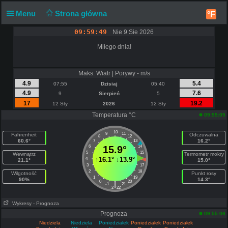
Menu
Strona główna
°F
09:59:49
Nie 9 Sie 2026
Miłego dnia!
Maks. Wiatr | Porywy - m/s
4.9
5.4
07:55
Dzisiaj
05:40
4.9
7.6
9
Sierpień
5
17
19.2
12 Sty
2026
12 Sty
Temperatura °C
09:55:05
10
9
11
Fahrenheit
Odczuwalna
8
12
60.6°
16.2°
7
13
6
15.9°
14
5
15
Wewnątrz
Termometr mokry
↑
16.1°
↓
13.9°
4
16
21.1°
15.0°
3
17
2
18
Wilgotność
Punkt rosy
1
19
90%
14.3°
0
20
|
-1
21
-2
22
Wykresy
- Prognoza
Prognoza
09:55:06
Niedziela
Niedziela
Poniedziałek
Poniedziałek
Poniedziałek