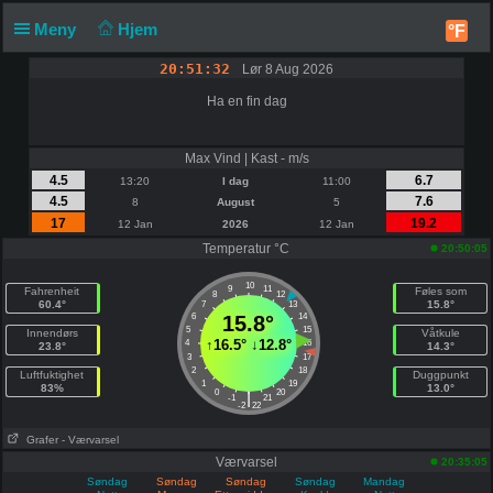
Meny
Hjem
°F
20:51:32
Lør 8 Aug 2026
Ha en fin dag
Max Vind | Kast - m/s
4.5
6.7
13:20
I dag
11:00
4.5
7.6
8
August
5
17
19.2
12 Jan
2026
12 Jan
Temperatur °C
20:50:05
10
9
11
Fahrenheit
Føles som
8
12
60.4°
15.8°
7
13
6
15.8°
14
5
15
Innendørs
Våtkule
↑
16.5°
↓
12.8°
4
16
23.8°
14.3°
3
17
2
18
Luftfuktighet
Duggpunkt
1
19
83%
13.0°
0
20
|
-1
21
-2
22
Grafer
- Værvarsel
Værvarsel
20:35:05
Søndag
Søndag
Søndag
Søndag
Mandag