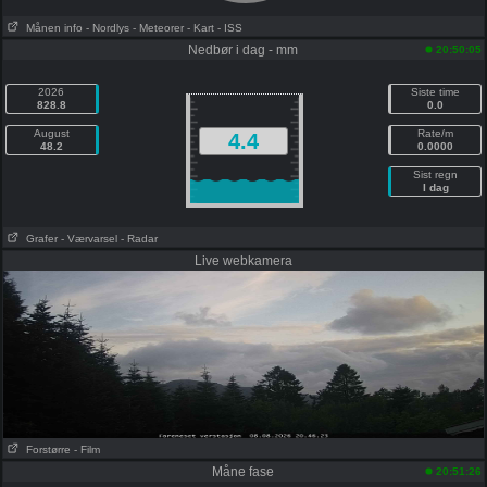
Månen info
- Nordlys
- Meteorer
- Kart
- ISS
Nedbør i dag - mm
20:50:05
2026
Siste time
828.8
0.0
August
Rate/m
4.4
48.2
0.0000
Sist regn
I dag
Grafer
- Værvarsel
- Radar
Live webkamera
Forstørre
- Film
Måne fase
20:51:26