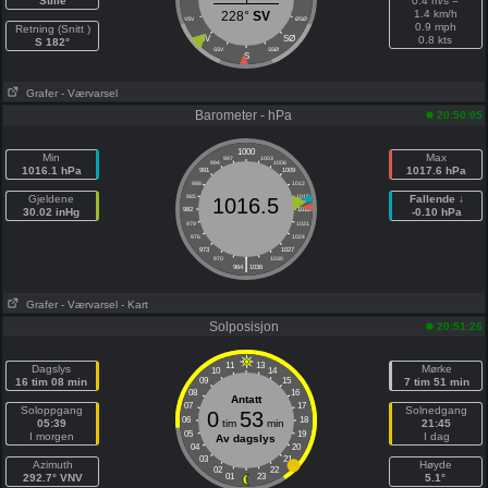
Stille
0.4 m/s =
1.4 km/h
228°
SV
VSV
ØSØ
0.9 mph
Retning (Snitt )
SV
SØ
0.8 kts
S 182°
SSV
SSØ
S
Grafer
- Værvarsel
Barometer - hPa
20:50:05
1000
Min
Max
997
1003
994
1006
1016.1 hPa
1017.6 hPa
991
1009
988
1012
Gjeldene
985
1015
Fallende ↓
1016.5
30.02 inHg
982
1018
-0.10 hPa
979
1021
976
1024
973
1027
|
970
1030
964
1036
Grafer
- Værvarsel
- Kart
Solposisjon
20:51:26
11
13
Dagslys
Mørke
10
14
16 tim 08 min
09
15
7 tim 51 min
08
16
Antatt
07
17
Soloppgang
Solnedgang
0
53
06
18
05:39
tim
min
21:45
05
19
I morgen
I dag
Av dagslys
04
20
03
21
Azimuth
Høyde
02
22
292.7° VNV
01
23
5.1°