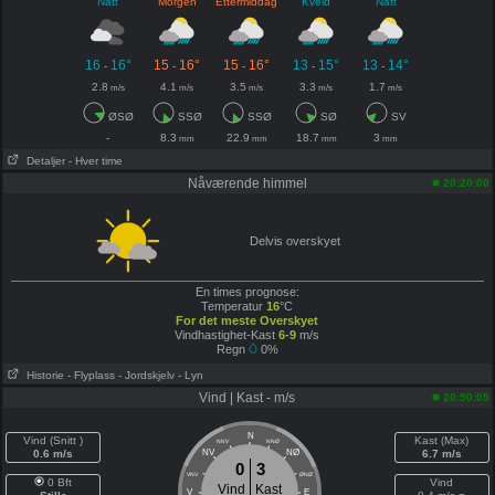
Natt
Morgen
Ettermiddag
Kveld
Natt
16
16°
15
16°
15
16°
13
15°
13
14°
-
-
-
-
-
2.8
4.1
3.5
3.3
1.7
m/s
m/s
m/s
m/s
m/s
ØSØ
SSØ
SSØ
SØ
SV
-
8.3
22.9
18.7
3
mm
mm
mm
mm
Detaljer
- Hver time
Nåværende himmel
20:20:00
Delvis overskyet
En times prognose:
Temperatur
16
°C
For det meste Overskyet
Vindhastighet-Kast
6-9
m/s
Regn
0%
Historie
- Flyplass
- Jordskjelv
- Lyn
Vind | Kast - m/s
20:50:05
N
Vind (Snitt )
Kast (Max)
NNV
NNØ
0.6 m/s
NV
NØ
6.7 m/s
0
3
VNV
ØNØ
0 Bft
Vind
Vind
Kast
V
E