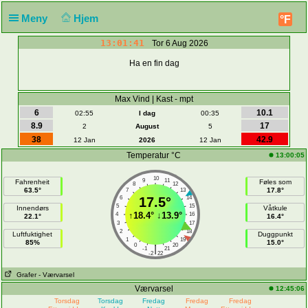
Meny
Hjem
°F
13:01:41
Tor 6 Aug 2026
Ha en fin dag
Max Vind | Kast - mpt
6
10.1
02:55
I dag
00:35
8.9
17
2
August
5
38
42.9
12 Jan
2026
12 Jan
Temperatur °C
13:00:05
10
9
11
Fahrenheit
Føles som
8
12
63.5°
17.8°
7
13
6
17.5°
14
5
15
Innendørs
Våtkule
↑
18.4°
↓
13.9°
4
16
22.1°
16.4°
3
17
2
18
Luftfuktighet
Duggpunkt
1
19
85%
15.0°
0
20
|
-1
21
-2
22
Grafer
- Værvarsel
Værvarsel
12:45:06
Torsdag
Torsdag
Fredag
Fredag
Fredag