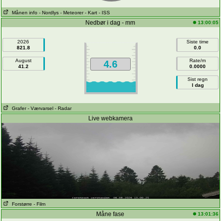
Månen info
- Nordlys
- Meteorer
- Kart
- ISS
Nedbør i dag - mm
13:00:05
2026
Siste time
821.8
0.0
August
Rate/m
4.6
41.2
0.0000
Sist regn
I dag
Grafer
- Værvarsel
- Radar
Live webkamera
Forstørre
- Film
Måne fase
13:01:36