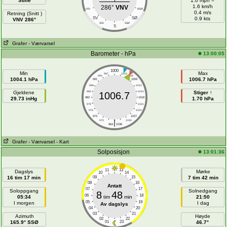
Stille
1.0 mph =
1.6 km/h
286°
VNV
VSV
ØSØ
0.4 m/s
Retning (Snitt )
SV
SØ
0.9 kts
VNV 286°
SSV
SSØ
S
Grafer
- Værvarsel
Barometer - hPa
13:00:05
1000
Min
Max
997
1003
994
1006
1004.1 hPa
1006.7 hPa
991
1009
988
1012
Gjeldene
985
1015
Stiger ↑
1006.7
29.73 inHg
982
1018
1.70 hPa
979
1021
976
1024
973
1027
|
970
1030
964
1036
Grafer
- Værvarsel
- Kart
Solposisjon
13:01:36
11
13
Dagslys
Mørke
10
14
16 tim 17 min
09
15
7 tim 42 min
08
16
Antatt
07
17
Soloppgang
Solnedgang
8
48
06
18
05:34
tim
min
21:50
05
19
I morgen
I dag
Av dagslys
04
20
03
21
Azimuth
Høyde
02
22
165.9° SSØ
01
23
46.7°