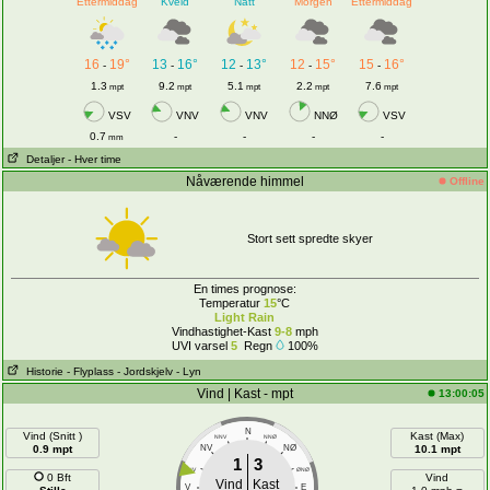
Ettermiddag
Kveld
Natt
Morgen
Ettermiddag
16
19°
13
16°
12
13°
12
15°
15
16°
-
-
-
-
-
1.3
9.2
5.1
2.2
7.6
mpt
mpt
mpt
mpt
mpt
VSV
VNV
VNV
NNØ
VSV
0.7
-
-
-
-
mm
Detaljer
- Hver time
Nåværende himmel
Offline
Stort sett spredte skyer
En times prognose:
Temperatur
15
°C
Light Rain
Vindhastighet-Kast
9-8
mph
UVI varsel
5
Regn
100%
Historie
- Flyplass
- Jordskjelv
- Lyn
Vind | Kast - mpt
13:00:05
N
Vind (Snitt )
Kast (Max)
NNV
NNØ
0.9 mpt
NV
NØ
10.1 mpt
1
3
VNV
ØNØ
0 Bft
Vind
Vind
Kast
V
E