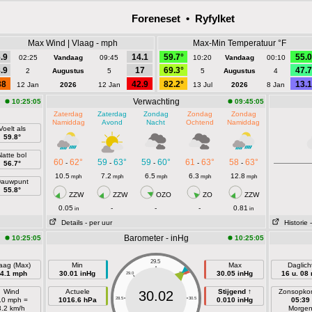
Foreneset • Ryfylket
Max Wind | Vlaag - mph
Max-Min Temperatuur °F
.9
14.1
59.7°
55.0
02:25
Vandaag
09:45
10:20
Vandaag
00:10
.9
17
69.3°
47.7
2
Augustus
5
5
Augustus
4
38
42.9
82.2°
13.1
12 Jan
2026
12 Jan
13 Jul
2026
8 Jan
Verwachting
10:25:05
09:45:05
Zaterdag
Zaterdag
Zondag
Zondag
Zondag
Namiddag
Avond
Nacht
Ochtend
Namiddag
Voelt als
59.8°
Natte bol
60
62°
59
63°
59
60°
61
63°
58
63°
-
-
-
-
-
56.7°
10.5
7.2
6.5
6.3
12.8
mph
mph
mph
mph
mph
auwpunt
55.8°
ZZW
ZZW
OZO
ZO
ZZW
0.05
-
-
-
0.81
in
in
Details
- per uur
Historie
Barometer - inHg
10:25:05
10:25:05
29.5
aag (Max)
Min
Max
Daglich
4.1 mph
30.01 inHg
30.05 inHg
16 u. 08
29.0
30.0
Wind
Actuele
Stijgend ↑
Zonsopko
30.02
.0 mph =
1016.6 hPa
28.5
30.5
0.010 inHg
05:39
3.2 km/h
Morge