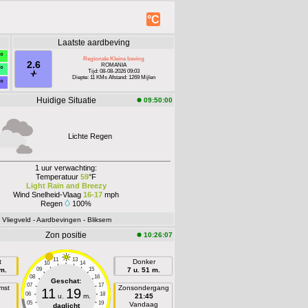
°C
Laatste aardbeving
°
Regionale Kleine beving
2.6
ROMANIA
°
Tijd: 08-08-2026 09:03
Diepte: 11 KMs Afstand: 1269 Mijlen
°
Huidige Situatie
09:50:00
Lichte Regen
1 uur verwachting:
Temperatuur
59
°F
Light Rain and Breezy
Wind Snelheid-Vlaag
16-17
mph
Regen
100%
- Vliegveld
- Aardbevingen
- Bliksem
Zon positie
10:26:07
11
13
t
Donker
10
14
 m.
09
15
7 u. 51 m.
08
16
Geschat:
07
17
mst
Zonsondergang
11
19
06
18
u.
m.
21:45
05
19
n
Vandaag
daglicht