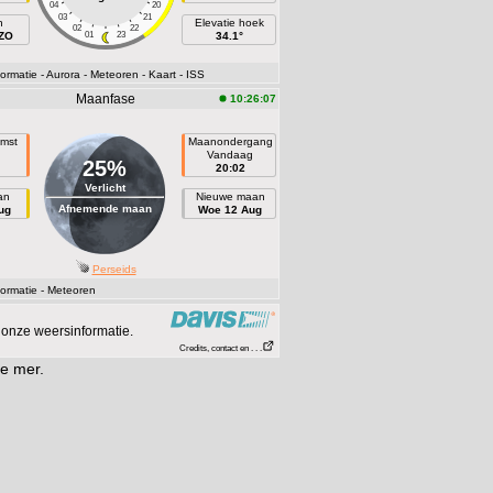
04
20
03
21
h
Elevatie hoek
02
22
OZO
01
23
34.1°
ormatie
- Aurora
- Meteoren
- Kaart
- ISS
Maanfase
10:26:07
mst
Maanondergang
Vandaag
25%
20:02
Verlicht
an
Nieuwe maan
Afnemende maan
ug
Woe 12 Aug
Perseids
ormatie
- Meteoren
onze weersinformatie.
Credits, contact en . . .
ye mer.