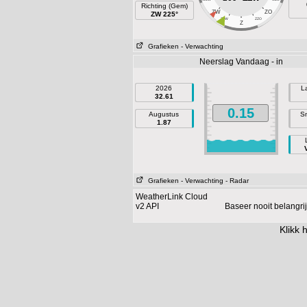
Richting (Gem)
ZW
ZO
ZW 225°
ZZW
ZZO
Z
Grafieken
- Verwachting
Neerslag Vandaag - in
2026
L
32.61
0.15
Augustus
Sn
1.87
Grafieken
- Verwachting
- Radar
WeatherLink Cloud
v2 API
Baseer nooit belangr
Klikk
h