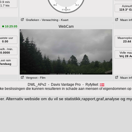
0.9 m/s
1.7 kts
28.0
31.0
Azimut
|
119.3° 
27.5
31.5
Grafieken
- Verwachting
- Kaart
Maan inf
WebCam
10:25:05
aatste uur
Maanopko
0.00
23:44
elh. /min.
0.0000
Volle ma
Vrij 28 A
Last rain
Vandaag
Vergroot
- Film
Maan inf
DWL_APv2 - Davis Vantage Pro - Ryfylket
ijke beslissingen die kunnen resulteren in schade aan mensen of eigendommen op 
er. Alternativ webside
om du vil se statistikk,rapport,graf,analyse og m