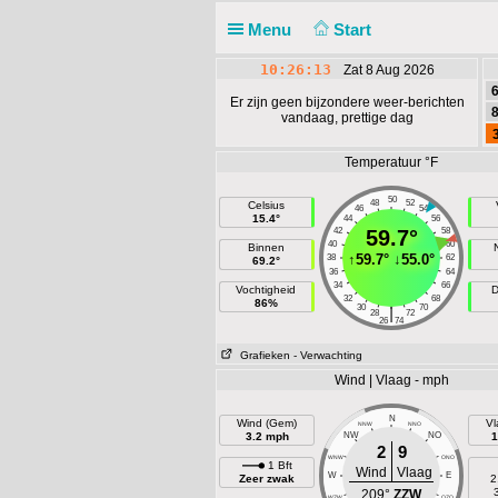
Menu
Start
10:26:13
Zat 8 Aug 2026
6
Er zijn geen bijzondere weer-berichten
8
vandaag, prettige dag
Temperatuur °F
50
48
52
Celsius
46
54
15.4°
44
56
42
59.7°
58
40
60
Binnen
↑
59.7°
↓
55.0°
38
62
69.2°
36
64
34
66
Vochtigheid
D
32
68
86%
30
70
|
28
72
26
74
Grafieken
- Verwachting
Wind | Vlaag - mph
N
Wind (Gem)
Vl
NNW
NNO
3.2 mph
NW
NO
1
2
9
WNW
ONO
1 Bft
Wind
Vlaag
W
E
Zeer zwak
2
209°
ZZW
WZW
OZO