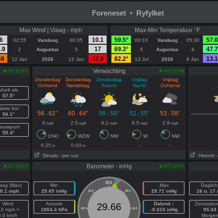
Foreneset • Ryfylket
Max Wind | Vlaag - mph
Max-Min Temperatuur °F
6
10.1
59.5°
57.0
02:55
Vandaag
00:35
00:10
Vandaag
05:30
.9
17
69.3°
47.7
2
Augustus
5
5
Augustus
4
38
42.9
82.2°
13.1
12 Jan
2026
12 Jan
13 Jul
2026
8 Jan
Verwachting
07:20:07
06:55:08
Donderdag
Donderdag
Donderdag
Vrijdag
Vrijdag
Ochtend
Namiddag
Avond
Nacht
Ochtend
Voelt als
57.5°
Natte bol
58
62°
60
64°
56
59°
52
55°
53
58°
-
-
-
-
-
56.1°
6
2.5
9.2
6.5
2.9
mph
mph
mph
mph
mph
auwpunt
55.4°
ONO
WZW
NW
W
NW
0.25
0.03
-
-
-
in
in
Details
- per uur
Historie
Barometer - inHg
07:20:07
07:20:07
29.5
aag (Max)
Min
Max
Daglich
0.1 mph
29.65 inHg
29.71 inHg
16 u. 17
29.0
30.0
Wind
Actuele
Dalend ↓
Zonsopko
29.66
.0 mph =
1004.4 hPa
28.5
30.5
-0.010 inHg
05:34
0.0 km/h
Morge