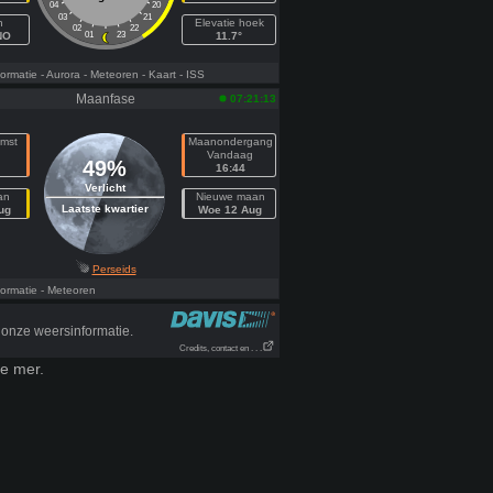
04
20
03
21
h
Elevatie hoek
02
22
NO
01
23
11.7°
ormatie
- Aurora
- Meteoren
- Kaart
- ISS
Maanfase
07:21:13
mst
Maanondergang
Vandaag
49%
16:44
Verlicht
an
Nieuwe maan
Laatste kwartier
ug
Woe 12 Aug
Perseids
ormatie
- Meteoren
onze weersinformatie.
Credits, contact en . . .
ye mer.