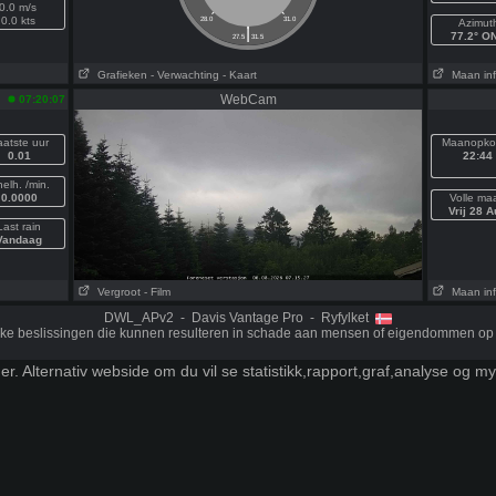
0.0 m/s
0.0 kts
28.0
31.0
Azimut
|
77.2° O
27.5
31.5
Grafieken
- Verwachting
- Kaart
Maan inf
WebCam
07:20:07
aatste uur
Maanopko
0.01
22:44
elh. /min.
0.0000
Volle ma
Vrij 28 A
Last rain
Vandaag
Vergroot
- Film
Maan inf
DWL_APv2 - Davis Vantage Pro - Ryfylket
ijke beslissingen die kunnen resulteren in schade aan mensen of eigendommen op 
er. Alternativ webside
om du vil se statistikk,rapport,graf,analyse og m