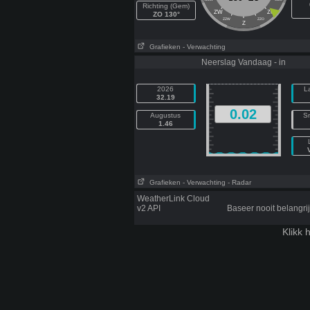
Richting (Gem)
ZW
ZO
ZO 130°
ZZW
ZZO
Z
Grafieken
- Verwachting
Neerslag Vandaag - in
2026
L
32.19
0.02
Augustus
Sn
1.46
Grafieken
- Verwachting
- Radar
WeatherLink Cloud
v2 API
Baseer nooit belangr
Klikk
h