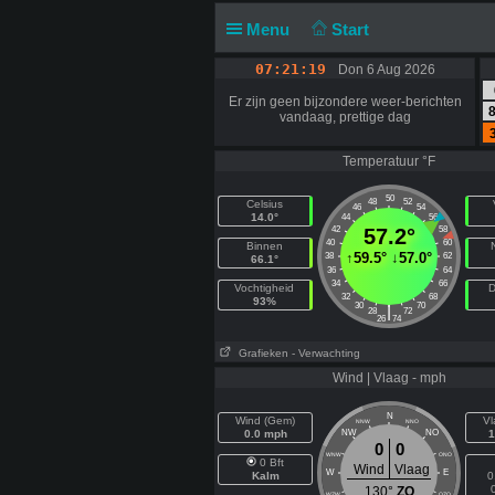
Menu
Start
07:21:20
Don 6 Aug 2026
Er zijn geen bijzondere weer-berichten
8
vandaag, prettige dag
Temperatuur °F
50
48
52
Celsius
46
54
14.0°
44
56
42
57.2°
58
40
60
Binnen
↑
59.5°
↓
57.0°
38
62
66.1°
36
64
34
66
Vochtigheid
D
32
68
93%
30
70
|
28
72
26
74
Grafieken
- Verwachting
Wind | Vlaag - mph
N
Wind (Gem)
Vl
NNW
NNO
0.0 mph
NW
NO
1
0
0
WNW
ONO
0 Bft
Wind
Vlaag
W
E
Kalm
0
130°
ZO
WZW
OZO