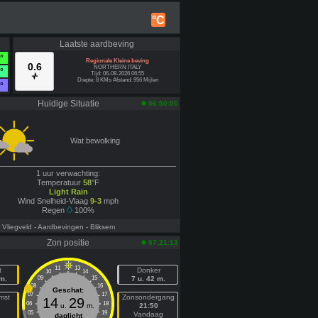
°C
Laatste aardbeving
°
Regionale Kleine beving
0.6
NORTHERN ITALY
°
Tijd: 06-08-2026 06:55
Diepte: 8 KMs Afstand: 956 Mijlen
°
Huidige Situatie
06:50:00
Wat bewolking
1 uur verwachting:
Temperatuur
58
°F
Light Rain
Wind Snelheid-Vlaag
9-3
mph
Regen
100%
- Vliegveld
- Aardbevingen
- Bliksem
Zon positie
07:21:13
11
13
t
Donker
10
14
 m.
09
15
7 u. 42 m.
08
16
Geschat:
07
17
mst
Zonsondergang
14
29
06
18
u.
m.
21:50
05
19
n
Vandaag
daglicht