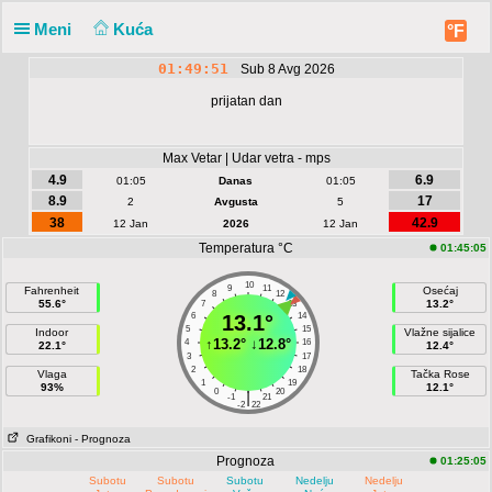
Meni
Kuća
°F
01:49:51
Sub 8 Avg 2026
prijatan dan
Max Vetar | Udar vetra - mps
4.9
6.9
01:05
Danas
01:05
8.9
17
2
Avgusta
5
38
42.9
12 Jan
2026
12 Jan
Temperatura °C
01:45:05
10
9
11
Fahrenheit
Osećaj
8
12
55.6°
13.2°
7
13
6
13.1°
14
5
15
Indoor
Vlažne sijalice
↑
13.2°
↓
12.8°
4
16
22.1°
12.4°
3
17
2
18
Vlaga
Tačka Rose
1
19
93%
12.1°
0
20
|
-1
21
-2
22
Grafikoni
- Prognoza
Prognoza
01:25:05
Subotu
Subotu
Subotu
Nedelju
Nedelju