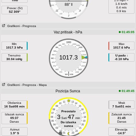
Tiho
1.0 mph =
1.6 km/h
88°
I
ZJZ
IJI
0.4 m/s
Pravac (Sr)
JZ
JI
0.9 kts
SZ 309°
JJZ
JJI
J
Grafikoni
- Prognoza
Vaz.pritisak - hPa
01:45:05
1000
Min
Max
997
1003
994
1006
1017.3 hPa
1017.6 hPa
991
1009
988
1012
Trenutno
985
1015
U padu ↓
1017.3
30.04 inHg
982
1018
-0.10 hPa
979
1021
976
1024
973
1027
|
970
1030
964
1036
Grafikoni
- Prognoza
- Mapa
Pozicija Sunca
01:49:45
11
13
Obdanica
Mrak
10
14
16 Sati08 min
09
15
7 Sati51 min
08
16
Preostalo
07
17
Izlazak sunca
Zalazak sunca
3
47
06
18
05:37
Sati
min
21:45
05
19
Danas
Danas
Do izlaska
04
20
sunca
03
21
Azimut
Elevacija
02
22
1.9° S
01
23
-14.5°