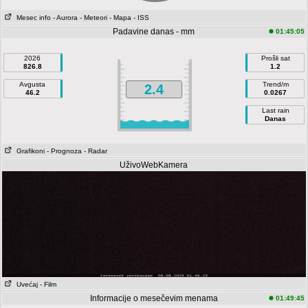
Mesec info
- Aurora
- Meteori
- Mapa
- ISS
Padavine danas - mm
01:45:05
2026
Prošli sat
826.8
1.2
Avgusta
Trend/m
2.4
46.2
0.0267
Last rain
Danas
Grafikoni
- Prognoza
- Radar
UživoWebKamera
Uvećaj
- Film
Informacije o mesečevim menama
01:49:45