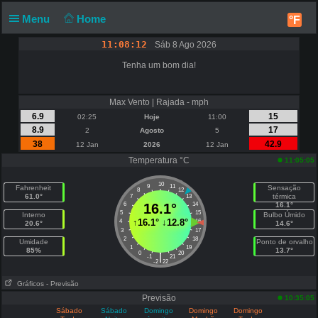
Menu
Home
°F
11:08:12
Sáb 8 Ago 2026
Tenha um bom dia!
Max Vento | Rajada - mph
6.9
15
02:25
Hoje
11:00
8.9
17
2
Agosto
5
38
42.9
12 Jan
2026
12 Jan
Temperatura °C
11:05:05
10
9
11
Fahrenheit
Sensação
8
12
61.0°
térmica
7
13
6
16.1°
14
16.1°
5
15
Interno
Bulbo Úmido
↑
16.1°
↓
12.8°
4
16
20.6°
14.6°
3
17
2
18
Umidade
Ponto de orvalho
1
19
85%
13.7°
0
20
|
-1
21
-2
22
Gráficos
- Previsão
Previsão
10:35:05
Sábado
Sábado
Domingo
Domingo
Domingo