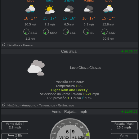
Tarde
Noite
à noite
Manhã
Tarde
16
17°
15
17°
15
16°
16
17°
15
17°
-
-
-
-
-
10.5
7.2
6.5
6.3
12.8
mph
mph
mph
mph
mph
SSO
SSO
LSL
SL
SSO
1.2
-
-
-
20.5
mm
mm
Detalhes
- Horário
Céu atual
10:20:00
Leve Chuva Chuvas
Previsão esta hora:
Temperatura
15
°C
Light Rain and Breezy
Velocidade do vento-Rajada
16-21
mph
UVI previsão
1
Chuva
97%
Histórico
- Aeroporto
- Terremotos
- Relâmpago
Vento | Rajada - mph
11:05:05
N
Vento (Méd )
Rajada (Max)
NNO
NNL
2.6 mph
NO
NL
15.0 mph
6
9
ONO
LNL
2 Bft
Vento
Vento
Rajada
O
E