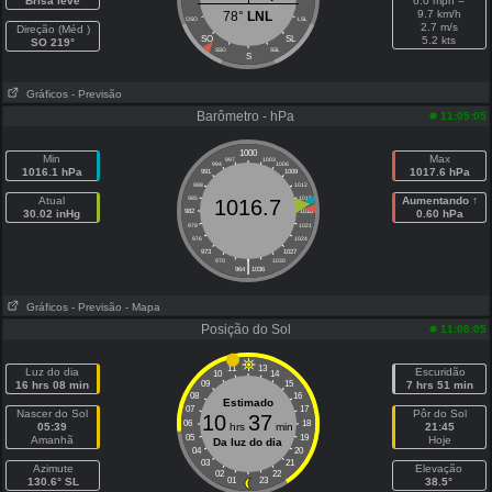
Brisa leve
6.0 mph =
9.7 km/h
78°
LNL
OSO
LSL
2.7 m/s
Direção (Méd )
SO
SL
5.2 kts
SO 219°
SSO
SSL
S
Gráficos
- Previsão
Barômetro - hPa
11:05:05
1000
Min
Max
997
1003
994
1006
1016.1 hPa
1017.6 hPa
991
1009
988
1012
Atual
985
1015
Aumentando ↑
1016.7
30.02 inHg
982
1018
0.60 hPa
979
1021
976
1024
973
1027
|
970
1030
964
1036
Gráficos
- Previsão
- Mapa
Posição do Sol
11:08:05
11
13
Luz do dia
Escuridão
10
14
16 hrs 08 min
09
15
7 hrs 51 min
08
16
Estimado
07
17
Nascer do Sol
Pôr do Sol
10
37
06
18
05:39
hrs
min
21:45
05
19
Amanhã
Hoje
Da luz do dia
04
20
03
21
Azimute
Elevação
02
22
130.6° SL
01
23
38.5°