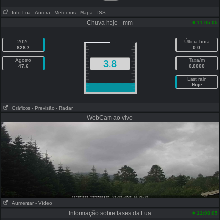
Info Lua
- Aurora
- Meteoros
- Mapa
- ISS
Chuva hoje - mm
11:05:05
2026
Última hora
828.2
0.0
Agosto
Taxa/m
3.8
47.6
0.0000
Last rain
Hoje
Gráficos
- Previsão
- Radar
WebCam ao vivo
Aumentar
- Vídeo
Informação sobre fases da Lua
11:08:05