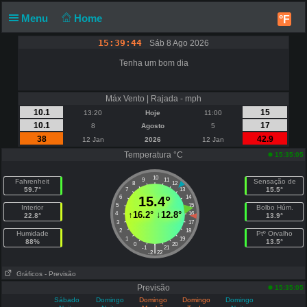
Menu
Home
°F
15:39:44
Sáb 8 Ago 2026
Tenha um bom dia
Máx Vento | Rajada - mph
10.1
15
13:20
Hoje
11:00
10.1
17
8
Agosto
5
38
42.9
12 Jan
2026
12 Jan
Temperatura °C
15:35:05
10
9
11
Fahrenheit
Sensação de
8
12
59.7°
15.5°
7
13
6
15.4°
14
5
15
Interior
Bolbo Húm.
↑
16.2°
↓
12.8°
4
16
22.8°
13.9°
3
17
2
18
Humidade
Ptº Orvalho
1
19
88%
13.5°
0
20
|
-1
21
-2
22
Gráficos
- Previsão
Previsão
15:35:05
Sábado
Domingo
Domingo
Domingo
Domingo