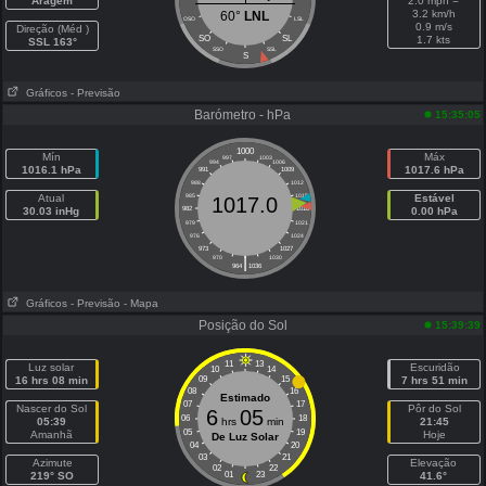
Aragem
2.0 mph =
3.2 km/h
60°
LNL
OSO
LSL
0.9 m/s
Direção (Méd )
SO
SL
1.7 kts
SSL 163°
SSO
SSL
S
Gráficos
- Previsão
Barómetro - hPa
15:35:05
1000
Mín
Máx
997
1003
994
1006
1016.1 hPa
1017.6 hPa
991
1009
988
1012
Atual
985
1015
Estável
1017.0
30.03 inHg
982
1018
0.00 hPa
979
1021
976
1024
973
1027
|
970
1030
964
1036
Gráficos
- Previsão
- Mapa
Posição do Sol
15:39:39
11
13
Luz solar
Escuridão
10
14
16 hrs 08 min
09
15
7 hrs 51 min
08
16
Estimado
07
17
Nascer do Sol
Pôr do Sol
6
05
06
18
05:39
hrs
min
21:45
05
19
Amanhã
Hoje
De Luz Solar
04
20
03
21
Azimute
Elevação
02
22
219° SO
01
23
41.6°