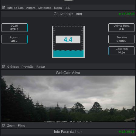
Info da Lua
- Aurora
- Meteoros
- Mapa
- ISS
Chuva hoje - mm
15:35:05
2026
Última Hora
828.8
0.0
Agosto
Taxa/m
4.4
48.2
0.0000
Last rain
Hoje
Gráficos
- Previsão
- Radar
WebCam Ativa
Zoom
- Filme
Info Fase da Lua
15:39:39