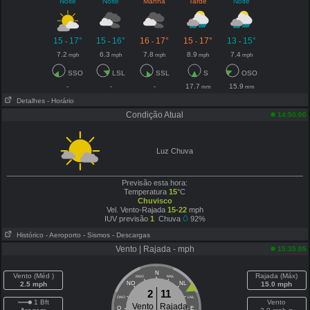
Noite
Noite
Manhã
Tarde
Noite
15
17°
15
16°
16
17°
15
17°
13
15°
-
-
-
-
-
7.2
6.3
7.8
8.9
7.4
mph
mph
mph
mph
mph
SSO
LSL
SSL
S
OSO
-
-
-
17.7
15.9
mm
mm
Detalhes
- Horário
Condição Atual
14:50:00
Luz Chuva
Previsão esta hora:
Temperatura
15
°C
Chuvisco
Vel. Vento-Rajada
15-22
mph
IUV previsão
1
Chuva
92%
Histórico
- Aeroporto
- Sismos
- Descargas
Vento | Rajada - mph
15:35:05
N
Vento (Méd )
Rajada (Máx)
NNO
NNL
2.5 mph
NO
NL
15.0 mph
2
11
ONO
LNL
1 Bft
Vento
Vento
Rajada
O
E