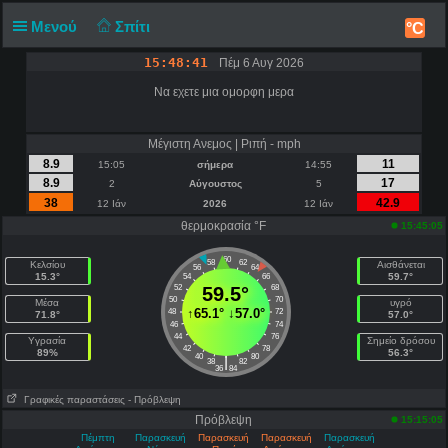
Μενού
Σπίτι
°C
15:48:41
Πέμ 6 Αυγ 2026
Να εχετε μια ομορφη μερα
Μέγιστη Ανεμος | Ριπή - mph
8.9
11
15:05
σήμερα
14:55
8.9
17
2
Αύγουστος
5
38
42.9
12 Ιάν
2026
12 Ιάν
θερμοκρασία °F
15:45:05
60
58
62
Κελσίου
Αισθάνεται
56
64
15.3°
59.7°
54
66
52
59.5°
68
50
70
Μέσα
υγρό
↑
65.1°
↓
57.0°
48
72
71.8°
57.0°
46
74
44
76
Υγρασία
Σημείο δρόσου
42
78
89%
56.3°
40
80
|
38
82
36
84
Γραφικές παραστάσεις
- Πρόβλεψη
Πρόβλεψη
15:15:05
Πέμπτη
Παρασκευή
Παρασκευή
Παρασκευή
Παρασκευή