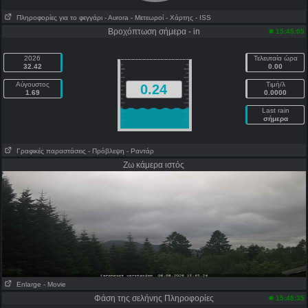
Πληροφορίες για το φεγγάρι
- Αυrora
- Μετεωροί
- Χάρτης
- ISS
Βροχόπτωση σήμερα - in
15:45:05
2026
Τελευταία ώρα
32.42
0.00
Αύγουστος
Τιμή/λ
0.24
1.69
0.0000
Last rain
σήμερα
Γραφικές παραστάσεις
- Πρόβλεψη
- Ραντάρ
Ζω κάμερα ιστός
Enlarge
- Movie
Φάση της σελήνης Πληροφορίες
15:48:35