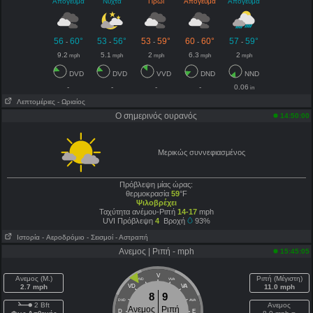
Απόγευμα
Νύχτα
Πρωί
Απόγευμα
Απόγευμα
56
60°
53
56°
53
59°
60
60°
57
59°
-
-
-
-
-
9.2
5.1
2
6.3
2
mph
mph
mph
mph
mph
DVD
DVD
VVD
DND
NND
-
-
-
-
0.06
in
Λεπτομέριες
- Ωριαίος
Ο σημερινός ουρανός
14:50:00
Μερικώς συννεφιασμένος
Πρόβλεψη μίας ώρας:
θερμοκρασία
59
°F
Ψιλοβρέχει
Ταχύτητα ανέμου-Ριπή
14-17
mph
UVI Πρόβλεψη
4
Βροχή
93%
Ιστορία
- Aεροδρόμιο
- Σεισμοί
- Αστραπή
Ανεμος | Ριπή - mph
15:45:05
V
Ανεμος (Μ.)
Ριπή (Μέγιστη)
VVD
VVA
2.7 mph
VD
VA
11.0 mph
8
9
DVD
AVA
2 Bft
Ανεμος
Ανεμος
Ριπή
D
E