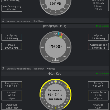
Φως Ασθενής
8.0 mph =
12.9 km/h
326°
VD
DND
ANA
3.6 m/s
Κατεύθυνση (Μ.)
ND
NA
7.0 kts
VD 326°
NND
NNA
N
Γραφικές παραστάσεις
- Πρόβλεψη
βαρόμετρο - inHg
15:45:05
29.5
Ελάχιστη
Μέγιστη
29.65 inHg
29.80 inHg
29.0
30.0
Ρεύμα
Αυξανόμενες ↑
29.80
1009.1 hPa
28.5
30.5
0.070 inHg
28.0
31.0
|
27.5
31.5
Γραφικές παραστάσεις
- Πρόβλεψη
- Χάρτης
Θέση Κυρ
15:48:35
11
13
Φως ημέρας
Σκοτάδι
10
14
16 Ω. 17 λ.
09
15
7 Ω. 42 λ.
08
16
Εκτιμώμενη
07
17
Ανατολή
ηλιοβασίλεμα
6
01
06
18
05:34
Ω.
λ.
21:50
05
19
αύριο
σήμερα
φως ημέρας
04
20
03
21
Aζιμούθιο
Ανύψωση
02
22
221.9° ND
01
23
41.4°