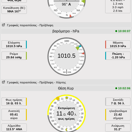
Φως αέρα
4.8 km/h =
1.3 m/s
96°
A
DND
ANA
3.0 mph
Κατεύθυνση (Μ.)
ND
NA
2.6 kts
NNA 167°
NND
NNA
N
Γραφικές παραστάσεις
- Πρόβλεψη
βαρόμετρο - hPa
10:00:07
1000
Ελάχιστη
Μέγιστη
997
1003
994
1006
1010.5 hPa
1015.9 hPa
991
1009
988
1012
Ρεύμα
985
1015
Πτώση ↓
1010.5
29.84 inHg
982
1018
-1.20 hPa
979
1021
976
1024
973
1027
|
970
1030
964
1036
Γραφικές παραστάσεις
- Πρόβλεψη
- Χάρτης
Θέση Κυρ
10:02:06
11
13
Φως ημέρας
Σκοτάδι
10
14
16 Ω. 03 λ.
09
15
7 Ω. 56 λ.
08
16
Εκτιμώμενη
07
17
Ανατολή
ηλιοβασίλεμα
11
40
06
18
05:41
Ω.
λ.
21:42
05
19
αύριο
σήμερα
φως ημέρας
04
20
03
21
Aζιμούθιο
Ανύψωση
02
22
113.5° ANA
01
23
31.2°