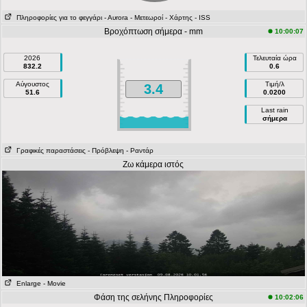
Πληροφορίες για το φεγγάρι
- Αυrora
- Μετεωροί
- Χάρτης
- ISS
Βροχόπτωση σήμερα - mm
10:00:07
2026
Τελευταία ώρα
832.2
0.6
Αύγουστος
Τιμή/λ
3.4
51.6
0.0200
Last rain
σήμερα
Γραφικές παραστάσεις
- Πρόβλεψη
- Ραντάρ
Ζω κάμερα ιστός
Enlarge
- Movie
Φάση της σελήνης Πληροφορίες
10:02:06