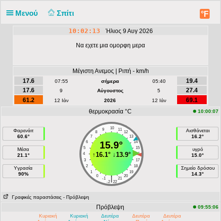
Μενού
Σπίτι
°F
10:02:13
Ήλιος 9 Αυγ 2026
Να εχετε μια ομορφη μερα
Μέγιστη Ανεμος | Ριπή - km/h
17.6
19.4
07:55
σήμερα
05:40
17.6
27.4
9
Αύγουστος
5
61.2
69.1
12 Ιάν
2026
12 Ιάν
θερμοκρασία °C
10:00:07
10
9
11
Φαρενάιτ
Αισθάνεται
8
12
60.6°
16.2°
7
13
6
15.9°
14
5
15
Μέσα
υγρό
↑
16.1°
↓
13.9°
4
16
21.1°
15.0°
3
17
2
18
Υγρασία
Σημείο δρόσου
1
19
90%
14.3°
0
20
|
-1
21
-2
22
Γραφικές παραστάσεις
- Πρόβλεψη
Πρόβλεψη
09:55:06
Κυριακή
Κυριακή
Δευτέρα
Δευτέρα
Δευτέρα