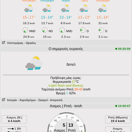
Απόγευμα
Απόγευμα
Νύχτα
Πρωί
Απόγευμα
15
17°
13
14°
13
14°
13
13°
13
14°
-
-
-
-
-
16.2
13.7
8.6
17.6
31
km/h
km/h
km/h
km/h
km/h
NND
ND
NND
D
D
24.8
15
2.3
2.6
3.1
mm
mm
mm
mm
mm
Λεπτομέριες
- Ωριαίος
Ο σημερινός ουρανός
09:20:00
βροχή
Πρόβλεψη μίας ώρας:
θερμοκρασία
17
°C
Light Rain and Breezy
Ταχύτητα ανέμου-Ριπή
29-43
km/h
Βροχή
62%
Ιστορία
- Aεροδρόμιο
- Σεισμοί
- Αστραπή
Ανεμος | Ριπή - km/h
10:00:07
V
Ανεμος (Μ.)
Ριπή (Μέγιστη)
VVD
VVA
4.4 km/h
VD
VA
19.4 km/h
5
13
DVD
AVA
1 Bft
Ανεμος
Ανεμος
Ριπή
D
E