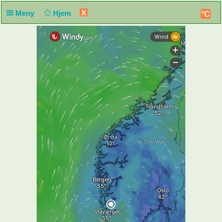
X
Meny
Hjem
°C