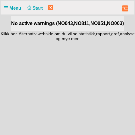
X
Menu
Start
°C
No active warnings (NO043,NO811,NO051,NO003)
Klikk
her. Alternativ webside
om du vil se statistikk,rapport,graf,analyse
og mye mer.