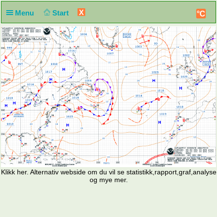
X
Menu
Start
°C
Klikk
her. Alternativ webside
om du vil se statistikk,rapport,graf,analyse
og mye mer.