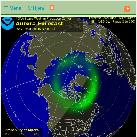
X
Menu
Hjem
°F