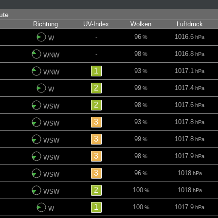
nute
Richtung
UV-Index
Wolken
Luftdruck
-
96
1016.6
%
hPa
W
-
98
1016.8
%
hPa
WNW
1
93
1017.1
%
hPa
WNW
2
99
1017.4
%
hPa
W
2
98
1017.6
%
hPa
WSW
3
93
1017.8
%
hPa
WSW
3
99
1017.8
%
hPa
WSW
3
98
1017.9
%
hPa
WSW
3
96
1018
%
hPa
WSW
2
100
1018
%
hPa
WSW
1
100
1017.9
%
hPa
W