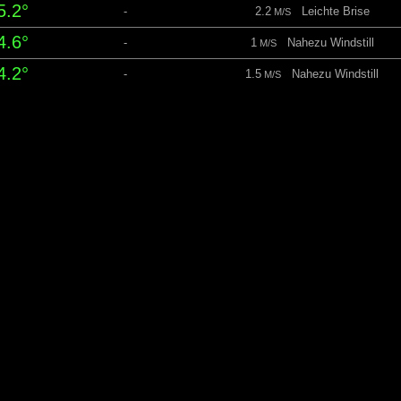
5.2°
-
2.2
Leichte Brise
M/S
4.6°
-
1
Nahezu Windstill
M/S
4.2°
-
1.5
Nahezu Windstill
M/S
4.1°
0.2
2.7
Leichte Brise
mm
M/S
4.1°
0.3
2.5
Leichte Brise
mm
M/S
14°
-
2.2
Leichte Brise
M/S
stag 8 August
05:37
21:45 Tageslicht: 16 Std.08 M
peratur
Niederschlag
Windgeschwindigkeit
4.1°
-
2.2
Leichte Brise
M/S
4.1°
0.5
2.5
Leichte Brise
mm
M/S
4.1°
0.6
2.9
Leichte Brise
mm
M/S
4.4°
1.2
3
Leichte Brise
mm
M/S
4.5°
1
3.3
Leichte Brise
mm
M/S
4.5°
-
3.2
Leichte Brise
M/S