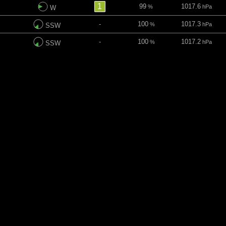
1
99
1017.6
%
hPa
W
-
100
1017.3
%
hPa
SSW
-
100
1017.2
%
hPa
SSW
-
100
1017
%
hPa
SO
-
100
1017
%
hPa
O
-
100
1017.1
%
hPa
OSO
inute
Richtung
UV-Index
Wolken
Luftdruck
-
100
1017.1
%
hPa
SSO
-
100
1017
%
hPa
SSO
-
100
1016.8
%
hPa
S
-
100
1016.6
%
hPa
S
-
100
1016.2
%
hPa
S
-
100
1016.1
%
hPa
SSW