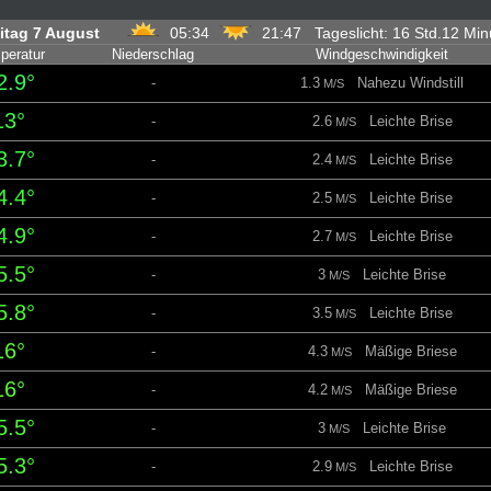
itag 7 August
05:34
21:47 Tageslicht: 16 Std.12 Mi
peratur
Niederschlag
Windgeschwindigkeit
2.9°
-
1.3
Nahezu Windstill
M/S
13°
-
2.6
Leichte Brise
M/S
3.7°
-
2.4
Leichte Brise
M/S
4.4°
-
2.5
Leichte Brise
M/S
4.9°
-
2.7
Leichte Brise
M/S
5.5°
-
3
Leichte Brise
M/S
5.8°
-
3.5
Leichte Brise
M/S
16°
-
4.3
Mäßige Briese
M/S
16°
-
4.2
Mäßige Briese
M/S
5.5°
-
3
Leichte Brise
M/S
5.3°
-
2.9
Leichte Brise
M/S