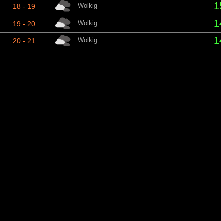
1
Wolkig
18 - 19
1
Wolkig
19 - 20
1
Wolkig
20 - 21
1
Leichter Regen
21 - 22
1
Leichter Regen
22 - 23
Wolkig
23 - 00
Sam
Zeitraum
Bedingungen
Tem
1
Wolkig
00 - 01
1
Regen
01 - 02
1
Regen
02 - 03
1
Starkregen
03 - 04
1
Regen
04 - 05
1
Wolkig
05 - 06